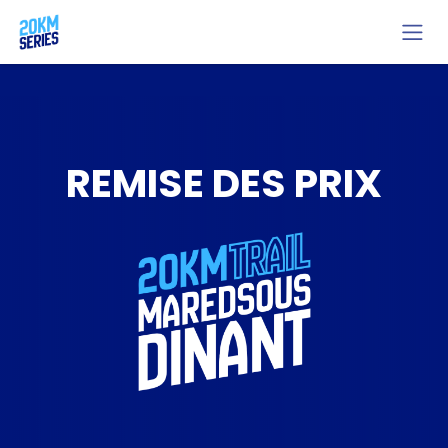
Se rendre au contenu
REMISE DES PRIX