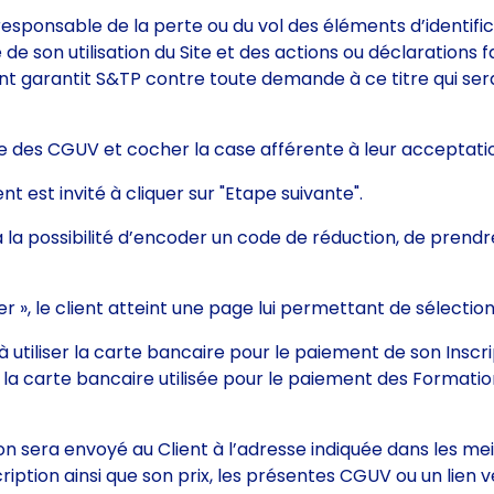
sponsable de la perte ou du vol des éléments d’identificat
de son utilisation du Site et des actions ou déclarations fa
ient garantit S&TP contre toute demande à ce titre qui se
ce des CGUV et cocher la case afférente à leur acceptati
ent est invité à cliquer sur "Etape suivante".
 a la possibilité d’encoder un code de réduction, de prend
er », le client atteint une page lui permettant de sélect
é à utiliser la carte bancaire pour le paiement de son Insc
a carte bancaire utilisée pour le paiement des Formation p
on sera envoyé au Client à l’adresse indiquée dans les mei
tion ainsi que son prix, les présentes CGUV ou un lien ve