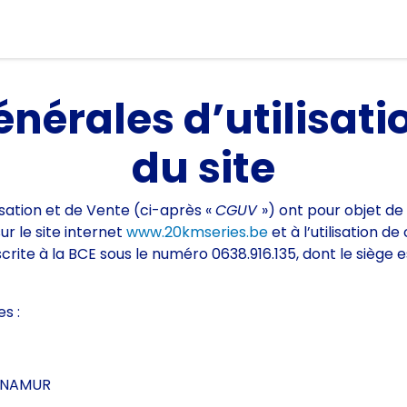
Courses
nérales d’utilisati
du site
isation et de Vente (ci-après «
CGUV
») ont pour objet de 
ur le site internet
www.20kmseries.be
et à l’utilisation de
te à la BCE sous le numéro 0638.916.135, dont le siège est
s :
00 NAMUR